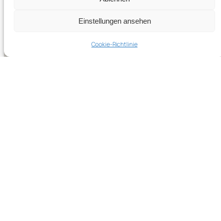
Einstellungen ansehen
Cookie-Richtlinie
Visual Spaces |
Visual Dreams – between nature
and construction
Staged photography, video