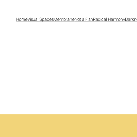
Home
Visual Spaces
Membrane
Not a Fish
Radical Harmony
Darkn