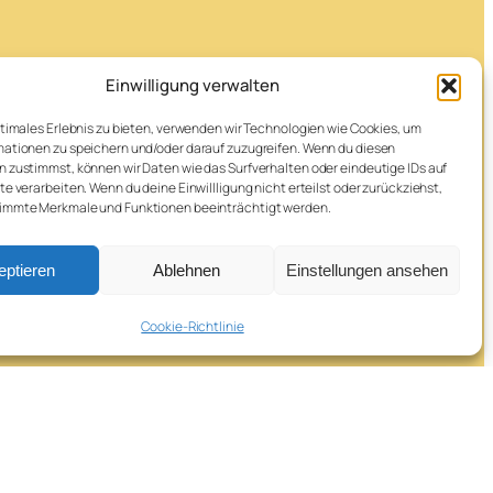
Einwilligung verwalten
ptimales Erlebnis zu bieten, verwenden wir Technologien wie Cookies, um
ationen zu speichern und/oder darauf zuzugreifen. Wenn du diesen
 zustimmst, können wir Daten wie das Surfverhalten oder eindeutige IDs auf
te verarbeiten. Wenn du deine Einwillligung nicht erteilst oder zurückziehst,
immte Merkmale und Funktionen beeinträchtigt werden.
eptieren
Ablehnen
Einstellungen ansehen
Cookie-Richtlinie