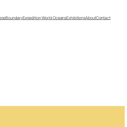
ess
Boundary
Expedition World Oceans
Exhibitions
About
Contact