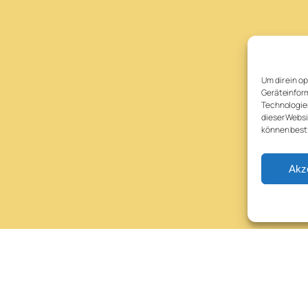
Um dir ein o
Geräteinform
Technologien
dieser Websi
können best
Akz