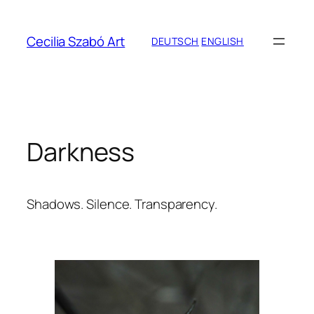
Zum
Inhalt
Cecilia Szabó Art
DEUTSCH
ENGLISH
springen
Darkness
Shadows. Silence. Transparency.